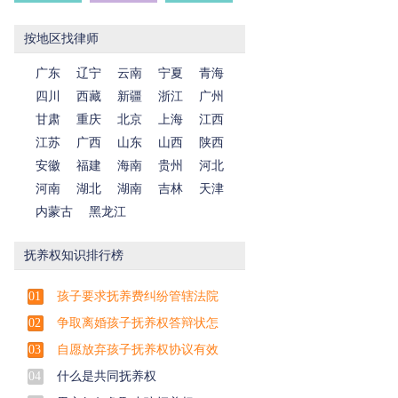
按地区找律师
广东
辽宁
云南
宁夏
青海
四川
西藏
新疆
浙江
广州
甘肃
重庆
北京
上海
江西
江苏
广西
山东
山西
陕西
安徽
福建
海南
贵州
河北
河南
湖北
湖南
吉林
天津
内蒙古
黑龙江
抚养权知识排行榜
01
孩子要求抚养费纠纷管辖法院
02
争取离婚孩子抚养权答辩状怎
03
自愿放弃孩子抚养权协议有效
04
什么是共同抚养权