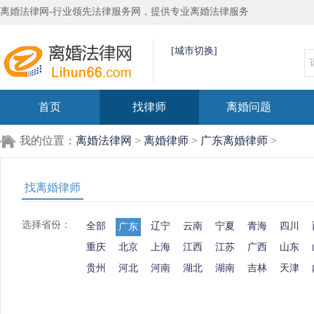
离婚法律网-行业领先法律服务网，提供专业离婚法律服务
[城市切换]
首页
找律师
离婚问题
我的位置：
离婚法律网
>
离婚律师
>
广东离婚律师
>
找离婚律师
选择省份：
全部
辽宁
云南
宁夏
青海
四川
广东
重庆
北京
上海
江西
江苏
广西
山东
贵州
河北
河南
湖北
湖南
吉林
天津