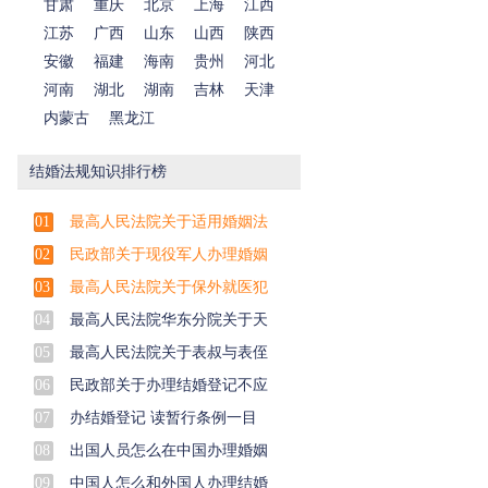
甘肃
重庆
北京
上海
江西
江苏
广西
山东
山西
陕西
安徽
福建
海南
贵州
河北
河南
湖北
湖南
吉林
天津
内蒙古
黑龙江
结婚法规知识排行榜
01
最高人民法院关于适用婚姻法
02
民政部关于现役军人办理婚姻
03
最高人民法院关于保外就医犯
04
最高人民法院华东分院关于天
05
最高人民法院关于表叔与表侄
06
民政部关于办理结婚登记不应
07
办结婚登记 读暂行条例一目
08
出国人员怎么在中国办理婚姻
09
中国人怎么和外国人办理结婚