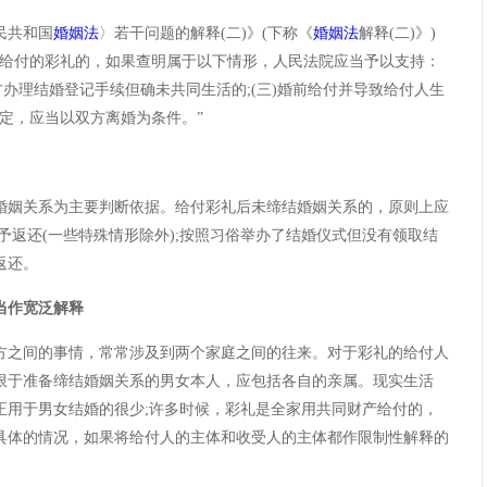
民共和国
婚姻法
〉若干问题的解释(二)》(下称《
婚姻法
解释(二)》)
俗给付的彩礼的，如果查明属于以下情形，人民法院应当予以支持：
双方办理结婚登记手续但确未共同生活的;(三)婚前给付并导致给付人生
规定，应当以双方离婚为条件。”
婚姻关系为主要判断依据。给付彩礼后未缔结婚姻关系的，原则上应
予返还(一些特殊情形除外);按照习俗举办了结婚仪式但没有领取结
返还。
当作宽泛解释
方之间的事情，常常涉及到两个家庭之间的往来。对于彩礼的给付人
限于准备缔结婚姻关系的男女本人，应包括各自的亲属。现实生活
正用于男女结婚的很少;许多时候，彩礼是全家用共同财产给付的，
具体的情况，如果将给付人的主体和收受人的主体都作限制性解释的