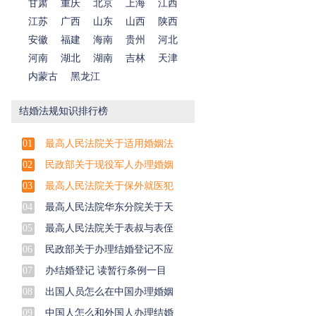
甘肃
重庆
北京
上海
江西
江苏
广西
山东
山西
陕西
安徽
福建
海南
贵州
河北
河南
湖北
湖南
吉林
天津
内蒙古
黑龙江
结婚法规知识排行榜
01
最高人民法院关于适用婚姻法
02
民政部关于现役军人办理婚姻
03
最高人民法院关于保外就医犯
04
最高人民法院华东分院关于天
05
最高人民法院关于表叔与表侄
06
民政部关于办理结婚登记不应
07
办结婚登记 读暂行条例一目
08
出国人员怎么在中国办理婚姻
09
中国人怎么和外国人办理结婚