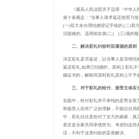
《最高人民法院关于适用〈中华人
第十条规定：“当事人请求返还按照习
(一)双方未办理结婚登记手续的;(二)
活困难的。适用前款第(二)、(三)项的
二、解决彩礼纠纷时应遵循的原则
决定彩礼是否返还，以当事人是否缔结
返还彩礼;如果已结婚的，原则上彩礼不
婚证书的，解除同居时彩礼原则上不予
三、对于彩礼的给付、接受主体应
实践中，给付彩礼并不单纯的是男女双
和接受人应作广义的理解，不能仅仅局
中，彩礼往往是给付了女方的娘家，真
甚至是全家共同举债所为。考虑到这些
话，不利于这类纠纷的妥善解决。