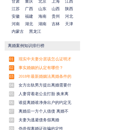
甘肃
重庆
北京
上海
江西
江苏
广西
山东
山西
陕西
安徽
福建
海南
贵州
河北
河南
湖北
湖南
吉林
天津
内蒙古
黑龙江
离婚案例知识排行榜
01
现实中夫妻分居该怎么证明才
02
事实婚姻的认定有哪些？
03
2018年最新婚姻法离婚条件的
04
女方出轨男方提出离婚需要什
05
人妻背着老公去打胎 换来离
06
谁提离婚谁净身出户的约定无
07
离婚后一方个人借债 离婚不
08
夫妻为逃避债务假离婚
09
伪造假离婚证诈骗的定性