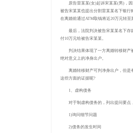
原告雷某某(女)起诉宋某某(男)，因
被告宋某某也提出分割雷某某名下银行
在离婚前通过ATM取钱将近20万元转至
最后，法院判决被告宋某某名下存款
付10万元给被告宋某某。
判决结果体现了一方离婚转移财产被
绝对意义上的净身出户。
离婚转移财产可判净身出户，但是有
这些方面的证据呢?
1、虚构债务
对于制虚构债务的，列出提问要点，
1)询问细节问题
2)债务的发生时间