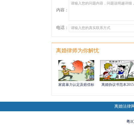
内容：
电话：
离婚律师为你解忧
家庭暴力认定及赔偿标
离婚协议书范本2015
准
离婚法律
粤IC