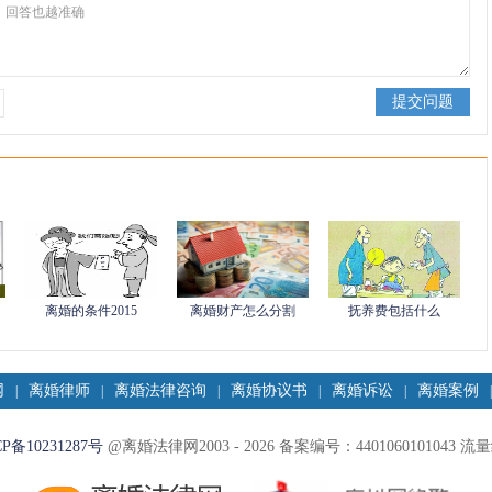
离婚的条件2015
离婚财产怎么分割
抚养费包括什么
网
离婚律师
离婚法律咨询
离婚协议书
离婚诉讼
离婚案例
|
|
|
|
|
|
P备10231287号
@离婚法律网2003 -
2026 备案编号：4401060101043 流